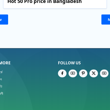
Hot 50 Pro price in Bangladesh
v
N
 MORE
FOLLOW US
্কে
ুন
তি
বলী